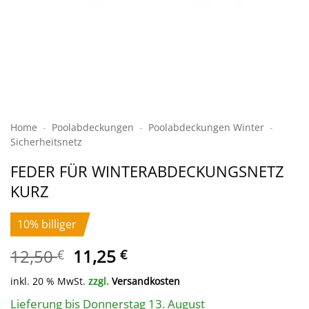
Home
-
Poolabdeckungen
-
Pool­abdeckungen Winter
-
Sicherheits­netz
FEDER FÜR WINTERABDECKUNGSNETZ
KURZ
10% billiger
Ursprünglicher
Aktueller
12,50
11,25
€
€
Preis
Preis
inkl. 20 % MwSt.
zzgl.
Versandkosten
war:
ist:
12,50 €
11,25 €.
Lieferung bis Donnerstag 13. August