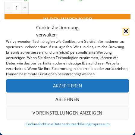
FEDER FÜR WINTERABDECKUNGSNETZ KURZ Menge
IN DEN WARENKORB
Cookie-Zustimmung
verwalten
Wir verwenden Technologien wie Cookies, um Geräteinformationen zu
speichern und/oder darauf zuzugreifen. Wir tun dies, um das Browsing-
Erlebnis zu verbessern und um (nicht) personalisierte Werbung
anzuzeigen. Wenn Sie diesen Technologien zustimmen, können wir
Daten wie das Surfverhalten oder eindeutige IDs auf dieser Website
verarbeiten. Wenn Sie Ihre Zustimmung nicht erteilen oder zurückziehen,
können bestimmte Funktionen beeinträchtigt werden.
ZUSÄTZLICHE INFORMATION
AKZEPTIEREN
GEWICHT
0,08 kg
ABLEHNEN
VOREINSTELLUNGEN ANZEIGEN
Cookie-Richtlinie
Datenschutzerklärung
Impressum
POOLFACTORY.AT