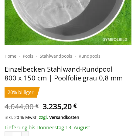
Home
-
Pools
-
Stahlwand­pools
-
Rundpools
Einzelbecken Stahl­wand-Rundpool
800 x 150 cm | Poolfolie grau 0,8 mm
20% billiger
Ursprünglicher
Aktueller
4.044,00
3.235,20
€
€
Preis
Preis
inkl. 20 % MwSt.
zzgl.
Versandkosten
war:
ist:
4.044,00 €
3.235,20 €.
Lieferung bis Donnerstag 13. August
Einzelbecken Stahl­wand-Rundpool 800 x 150 cm | Poolfolie gr