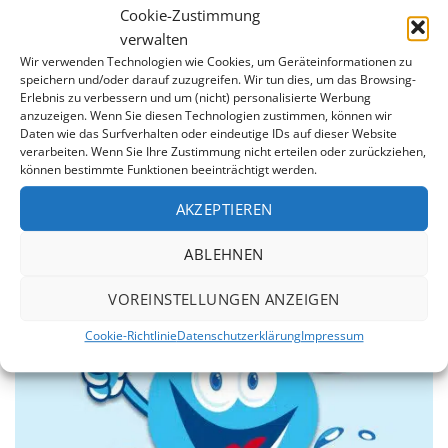
Cookie-Zustimmung
verwalten
Wir verwenden Technologien wie Cookies, um Geräteinformationen zu
speichern und/oder darauf zuzugreifen. Wir tun dies, um das Browsing-
Erlebnis zu verbessern und um (nicht) personalisierte Werbung
anzuzeigen. Wenn Sie diesen Technologien zustimmen, können wir
7 Jahre Garantie
Daten wie das Surfverhalten oder eindeutige IDs auf dieser Website
verarbeiten. Wenn Sie Ihre Zustimmung nicht erteilen oder zurückziehen,
Wir sind von der Qualität unserer Produkte überzeugt.
können bestimmte Funktionen beeinträchtigt werden.
Daher erstreckt sich unsere 7jährige Garantie auf die
Dichtheit der Schweißnähte und gegen Durchrosten
AKZEPTIEREN
des Stahlmantels.
ABLEHNEN
VOREINSTELLUNGEN ANZEIGEN
Cookie-Richtlinie
Datenschutzerklärung
Impressum