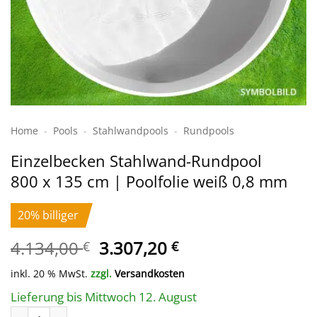
Home
-
Pools
-
Stahlwand­pools
-
Rundpools
Einzelbecken Stahl­wand-Rundpool
800 x 135 cm | Poolfolie weiß 0,8 mm
20% billiger
Ursprünglicher
Aktueller
4.134,00
3.307,20
€
€
Preis
Preis
inkl. 20 % MwSt.
zzgl.
Versandkosten
war:
ist:
4.134,00 €
3.307,20 €.
Lieferung bis Mittwoch 12. August
Einzelbecken Stahl­wand-Rundpool 800 x 135 cm | Poolfolie we