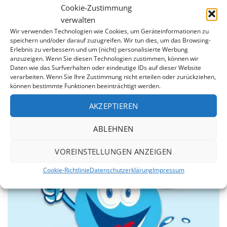
Cookie-Zustimmung
verwalten
Wir verwenden Technologien wie Cookies, um Geräteinformationen zu
speichern und/oder darauf zuzugreifen. Wir tun dies, um das Browsing-
Erlebnis zu verbessern und um (nicht) personalisierte Werbung
anzuzeigen. Wenn Sie diesen Technologien zustimmen, können wir
7 Jahre Garantie
Daten wie das Surfverhalten oder eindeutige IDs auf dieser Website
verarbeiten. Wenn Sie Ihre Zustimmung nicht erteilen oder zurückziehen,
Wir sind von der Qualität unserer Produkte überzeugt.
können bestimmte Funktionen beeinträchtigt werden.
Daher erstreckt sich unsere 7jährige Garantie auf die
Dichtheit der Schweißnähte und gegen Durchrosten
AKZEPTIEREN
des Stahlmantels.
ABLEHNEN
VOREINSTELLUNGEN ANZEIGEN
Cookie-Richtlinie
Datenschutzerklärung
Impressum