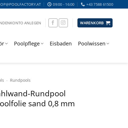
HOP@POOLFACTORY.AT
09:00 - 16:00
+43 7588 61500
UNDENKONTO ANLEGEN
WARENKORB
ör
Poolpflege
Eisbaden
Poolwissen
ols
-
Rundpools
ahl­wand-Rundpool
Poolfolie sand 0,8 mm