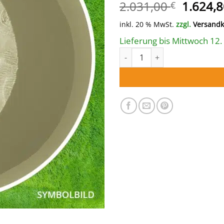
Ursprün
2.031,00
1.624,
€
Preis
inkl. 20 % MwSt.
zzgl.
Versandk
war:
2.031,0
Lieferung bis Mittwoch 12.
Einzelbecken Stahl­wand-Rundp