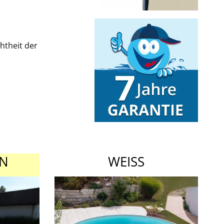
htheit der
EN
WEISS