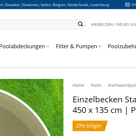
S
n, Slowakei, Slowenien, Italien, Belgien, Niederlande, Luxemburg
ANMELDEN / NEUES K
Poolabdeckungen
Filter & Pumpen
Poolzubeh
Home
-
Pools
-
Stahlwand­po
Einzelbecken St
450 x 135 cm | 
20% billiger