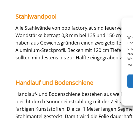
Stahlwandpool
Alle Stahlwände von poolfactory.at sind feuerverzin
Wandstärke beträgt 0,8 mm bei 135 und 150 cm tief
Wir
haben aus Gewichtsgründen einen zweigeteilten Sta
und
und
Aluminium-Steckprofil. Becken mit 120 cm Tiefe könn
zus
sollten mindestens bis zur Hälfte eingegraben werd
Web
kön
Handlauf und Bodenschiene
Handlauf- und Bodenschiene bestehen aus weißem Ku
bleicht durch Sonneneinstrahlung mit der Zeit aus, ab
farbigen Kunststoffen. Die ca. 1 Meter langen Segm
Stahlmantel gesteckt. Damit wird die Folie dauerhaft