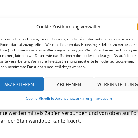
Cookie-Zustimmung verwalten
kt und kunststoffbeschichtet und werden von uns konfektion
en Becken und 0,6 mm bei 120 cm tiefen Becken. Größere B
 verwenden Technologien wie Cookies, um Geräteinformationen zu speichern
hlmantel. Für die einfache Verbindung der Stahlwand-Enden
/oder darauf zuzugreifen. Wir tun dies, um das Browsing-Erlebnis zu verbessern
 um (nicht) personalisierte Werbung anzuzeigen. Wenn Sie diesen Technologien
en freistehend aufgestellt werden. Becken mit 135 oder 150
timmen, können wir Daten wie das Surfverhalten oder eindeutige IDs auf dieser
en.
site verarbeiten. Wenn Sie Ihre Zustimmung nicht erteilen oder zurückziehen,
nen bestimmte Funktionen beeinträchtigt werden.
AKZEPTIEREN
ABLEHNEN
VOREINSTELLUNG
nststoff. Die Farbe haben wir bewußt gewählt: Jeder Kuns
Cookie-Richtlinie
Datenschutzerklärung
Impressum
er bei der Farbe weiß ist die Verwitterung länger unauffällig
ente werden mittels Zapfen verbunden und von oben auf Fol
 an der Stahlwandoberkante fixiert.