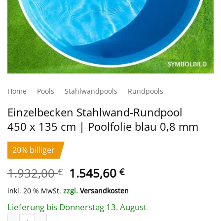
Home
-
Pools
-
Stahlwand­pools
-
Rundpools
Einzelbecken Stahl­wand-Rundpool
450 x 135 cm | Poolfolie blau 0,8 mm
20% billiger
Ursprünglicher
Aktueller
1.932,00
1.545,60
€
€
Preis
Preis
inkl. 20 % MwSt.
zzgl.
Versandkosten
war:
ist:
1.932,00 €
1.545,60 €.
Lieferung bis Donnerstag 13. August
Einzelbecken Stahl­wand-Rundpool 450 x 135 cm | Poolfolie bl