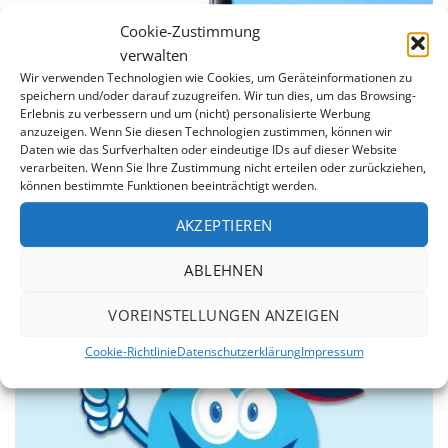
Cookie-Zustimmung
verwalten
Wir verwenden Technologien wie Cookies, um Geräteinformationen zu
speichern und/oder darauf zuzugreifen. Wir tun dies, um das Browsing-
Erlebnis zu verbessern und um (nicht) personalisierte Werbung
anzuzeigen. Wenn Sie diesen Technologien zustimmen, können wir
Daten wie das Surfverhalten oder eindeutige IDs auf dieser Website
7 Jahre Garantie
verarbeiten. Wenn Sie Ihre Zustimmung nicht erteilen oder zurückziehen,
können bestimmte Funktionen beeinträchtigt werden.
Wir sind von der Qualität unserer Produkte überzeugt.
Daher erstreckt sich unsere 7jährige Garantie auf die
AKZEPTIEREN
Dichtheit der Schweißnähte und gegen Durchrosten
des Stahlmantels.
ABLEHNEN
VOREINSTELLUNGEN ANZEIGEN
Cookie-Richtlinie
Datenschutzerklärung
Impressum