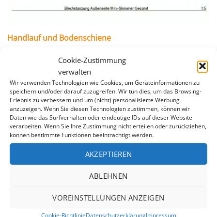
Handlauf und Bodenschiene
Handlauf- und Bodenschiene bestehen aus weißem
Cookie-Zustimmung
Kunststoff. Die Farbe haben wir bewußt gewählt: Jeder
verwalten
Kunststoff bleicht durch Sonneneinstrahlung mit der
Wir verwenden Technologien wie Cookies, um Geräteinformationen zu
Zeit aus, aber bei der Farbe weiß ist die Verwitterung
speichern und/oder darauf zuzugreifen. Wir tun dies, um das Browsing-
Erlebnis zu verbessern und um (nicht) personalisierte Werbung
länger unauffällig, als bei farbigen Kunststoffen. Die ca.
anzuzeigen. Wenn Sie diesen Technologien zustimmen, können wir
1 Meter langen Segmente werden mittels Zapfen
Daten wie das Surfverhalten oder eindeutige IDs auf dieser Website
verbunden und von oben auf Folie und Stahlmantel
verarbeiten. Wenn Sie Ihre Zustimmung nicht erteilen oder zurückziehen,
können bestimmte Funktionen beeinträchtigt werden.
gesteckt. Damit wird die Folie dauerhaft an der
Stahlwandoberkante fixiert.
AKZEPTIEREN
ABLEHNEN
VOREINSTELLUNGEN ANZEIGEN
Cookie-Richtlinie
Datenschutzerklärung
Impressum