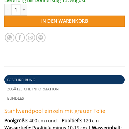
1.464,00 €
1.171,20 €.
Lieferung bis Donnerstag 13. August
Einzelbecken Stahl­wand-Rundpool 400 x 120 cm | Poolfolie gra
IN DEN WARENKORB
BESCHREIBUNG
ZUSÄTZLICHE INFORMATION
BUNDLES
Stahlwandpool einzeln mit grauer Folie
Poolgröße:
400 cm rund |
Pooltiefe:
120 cm |
Wassertiefe:
Pooltiefe minus 10-15 cm |
Wasserinhalt: