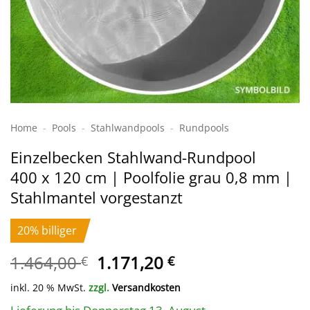
Home
-
Pools
-
Stahlwand­pools
-
Rundpools
Einzelbecken Stahl­wand-Rundpool
400 x 120 cm | Poolfolie grau 0,8 mm |
Stahlmantel vorgestanzt
20% billiger
Ursprünglicher
Aktueller
1.464,00
1.171,20
€
€
Preis
Preis
inkl. 20 % MwSt.
zzgl.
Versandkosten
war:
ist: