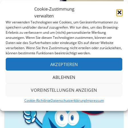
Cookie-Zustimmung
verwalten
Wir verwenden Technologien wie Cookies, um Geräteinformationen zu
speichern und/oder darauf zuzugreifen. Wir tun dies, um das Browsing-
Erlebnis zu verbessern und um (nicht) personalisierte Werbung
anzuzeigen. Wenn Sie diesen Technologien zustimmen, können wir
Daten wie das Surfverhalten oder eindeutige IDs auf dieser Website
7 Jahre Garantie
verarbeiten. Wenn Sie Ihre Zustimmung nicht erteilen oder zurückziehen,
können bestimmte Funktionen beeinträchtigt werden.
Wir sind von der Qualität unserer Produkte überzeugt.
Daher erstreckt sich unsere 7jährige Garantie auf die
AKZEPTIEREN
Dichtheit der Schweißnähte und gegen Durchrosten
des Stahlmantels.
ABLEHNEN
VOREINSTELLUNGEN ANZEIGEN
Cookie-Richtlinie
Datenschutzerklärung
Impressum