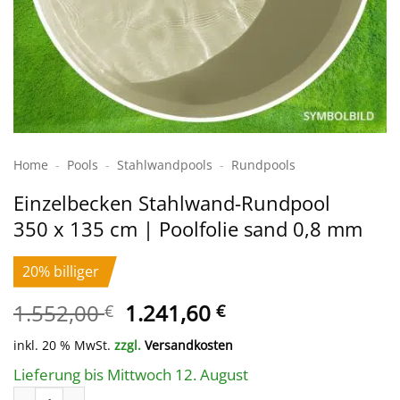
Home
-
Pools
-
Stahlwand­pools
-
Rundpools
Einzelbecken Stahl­wand-Rundpool
350 x 135 cm | Poolfolie sand 0,8 mm
20% billiger
Ursprünglicher
Aktueller
1.552,00
1.241,60
€
€
Preis
Preis
inkl. 20 % MwSt.
zzgl.
Versandkosten
war:
ist:
1.552,00 €
1.241,60 €.
Lieferung bis Mittwoch 12. August
Einzelbecken Stahl­wand-Rundpool 350 x 135 cm | Poolfolie sa