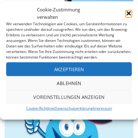
Cookie-Zustimmung
verwalten
Wir verwenden Technologien wie Cookies, um Geräteinformationen zu
speichern und/oder darauf zuzugreifen. Wir tun dies, um das Browsing-
Erlebnis zu verbessern und um (nicht) personalisierte Werbung
anzuzeigen. Wenn Sie diesen Technologien zustimmen, können wir
Daten wie das Surfverhalten oder eindeutige IDs auf dieser Website
7 Jahre Garantie
verarbeiten. Wenn Sie Ihre Zustimmung nicht erteilen oder zurückziehen,
können bestimmte Funktionen beeinträchtigt werden.
Wir sind von der Qualität unserer Produkte überzeugt.
Daher erstreckt sich unsere 7jährige Garantie auf die
AKZEPTIEREN
Dichtheit der Schweißnähte und gegen Durchrosten
des Stahlmantels.
ABLEHNEN
VOREINSTELLUNGEN ANZEIGEN
Cookie-Richtlinie
Datenschutzerklärung
Impressum