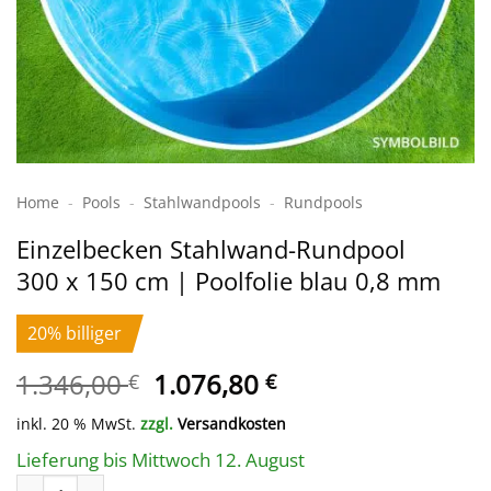
Home
-
Pools
-
Stahlwand­pools
-
Rundpools
Einzelbecken Stahl­wand-Rundpool
300 x 150 cm | Poolfolie blau 0,8 mm
20% billiger
Ursprünglicher
Aktueller
1.346,00
1.076,80
€
€
Preis
Preis
inkl. 20 % MwSt.
zzgl.
Versandkosten
war:
ist:
1.346,00 €
1.076,80 €.
Lieferung bis Mittwoch 12. August
Einzelbecken Stahl­wand-Rundpool 300 x 150 cm | Poolfolie bl