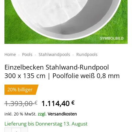
Home
-
Pools
-
Stahlwand­pools
-
Rundpools
Einzelbecken Stahl­wand-Rundpool
300 x 135 cm | Poolfolie weiß 0,8 mm
20% billiger
Ursprünglicher
Aktueller
1.393,00
1.114,40
€
€
Preis
Preis
inkl. 20 % MwSt.
zzgl.
Versandkosten
war:
ist:
1.393,00 €
1.114,40 €.
Lieferung bis Donnerstag 13. August
Einzelbecken Stahl­wand-Rundpool 300 x 135 cm | Poolfolie we