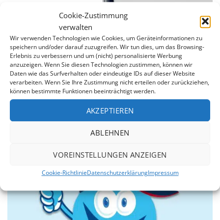
Cookie-Zustimmung
verwalten
Wir verwenden Technologien wie Cookies, um Geräteinformationen zu
speichern und/oder darauf zuzugreifen. Wir tun dies, um das Browsing-
Erlebnis zu verbessern und um (nicht) personalisierte Werbung
anzuzeigen. Wenn Sie diesen Technologien zustimmen, können wir
Daten wie das Surfverhalten oder eindeutige IDs auf dieser Website
7 Jahre Garantie
verarbeiten. Wenn Sie Ihre Zustimmung nicht erteilen oder zurückziehen,
können bestimmte Funktionen beeinträchtigt werden.
Wir sind von der Qualität unserer Produkte überzeugt.
Daher erstreckt sich unsere 7jährige Garantie auf die
AKZEPTIEREN
Dichtheit der Schweißnähte und gegen Durchrosten
des Stahlmantels.
ABLEHNEN
VOREINSTELLUNGEN ANZEIGEN
Cookie-Richtlinie
Datenschutzerklärung
Impressum