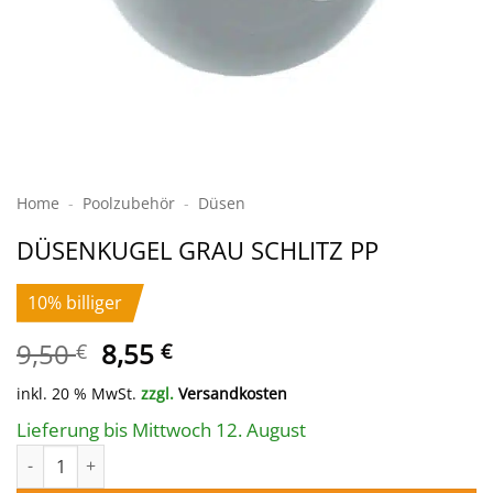
Home
-
Poolzubehör
-
Düsen
DÜSENKUGEL GRAU SCHLITZ PP
10% billiger
Ursprünglicher
Aktueller
9,50
8,55
€
€
Preis
Preis
inkl. 20 % MwSt.
zzgl.
Versandkosten
war:
ist:
9,50 €
8,55 €.
Lieferung bis Mittwoch 12. August
DÜSENKUGEL GRAU SCHLITZ PP Menge