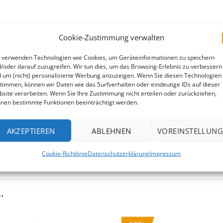
Cookie-Zustimmung verwalten
 verwenden Technologien wie Cookies, um Geräteinformationen zu speichern
/oder darauf zuzugreifen. Wir tun dies, um das Browsing-Erlebnis zu verbessern
 um (nicht) personalisierte Werbung anzuzeigen. Wenn Sie diesen Technologien
timmen, können wir Daten wie das Surfverhalten oder eindeutige IDs auf dieser
site verarbeiten. Wenn Sie Ihre Zustimmung nicht erteilen oder zurückziehen,
nen bestimmte Funktionen beeinträchtigt werden.
en effizienten Druckaufbau in Ihrer Poolpumpe AF . Er leit
AKZEPTIEREN
ABLEHNEN
VOREINSTELLUNG
age. Aus widerstandsfähigem Kunststoff gefertigt, ist dieses 
Cookie-Richtlinie
Datenschutzerklärung
Impressum
…