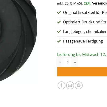
Preis
Pre
inkl. 20 % MwSt.
zzgl.
Versandk
war:
ist:
16,10 €
14,
Original Ersatzteil für 
Optimiert Druck und S
Langlebiger, chemikalien
Passgenaue Fertigung
Lieferung bis Mittwoch 12.
DIFFUSOR für Poolpumpe AF M