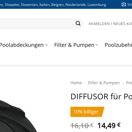
S
n, Slowakei, Slowenien, Italien, Belgien, Niederlande, Luxemburg
ANMELDEN / NEUES K
Poolabdeckungen
Filter & Pumpen
Poolzubeh
Home
-
Filter & Pumpen
-
Po
DIFFUSOR für P
10% billiger
Ursprüngl
Akt
16,10
14,49
€
€