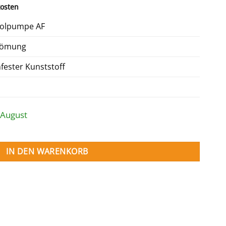
is
osten
49 €.
Poolpumpe AF
trömung
fester Kunststoff
 August
enge
IN DEN WARENKORB