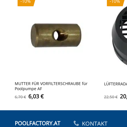
-10%
-10%
MUTTER FÜR VORFILTERSCHRAUBE für
LÜFTERRAD
Poolpumpe AF
Ursprünglicher
Aktueller
Ur
6,03
€
20
6,70
€
22,50
€
Preis
Preis
Pr
war:
ist:
wa
6,70 €
6,03 €.
22
POOLFACTORY.AT
KONTAKT