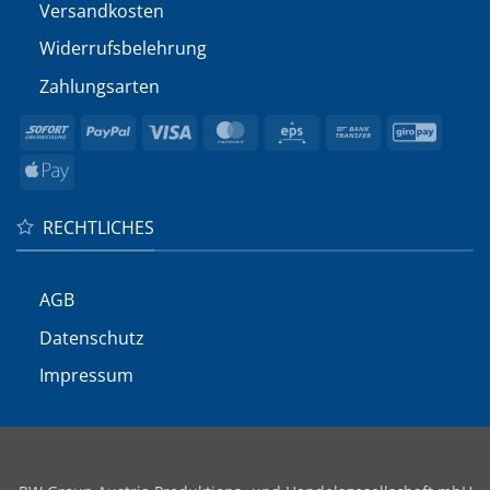
Versandkosten
Widerrufs­belehrung
Zahlungsarten
Sofort
PayPal
Visa
MasterCard
Eps
Bank
GiroP
Transfer
Apple
Pay
RECHTLICHES
AGB
Datenschutz
Impressum