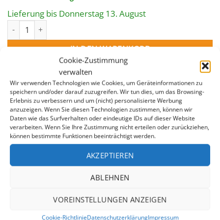
war:
ist:
40,30 €
36,27 €.
Lieferung bis Donnerstag 13. August
Dichtung für Miniskimmer Menge
IN DEN WARENKORB
Cookie-Zustimmung
verwalten
Wir verwenden Technologien wie Cookies, um Geräteinformationen zu
speichern und/oder darauf zuzugreifen. Wir tun dies, um das Browsing-
Erlebnis zu verbessern und um (nicht) personalisierte Werbung
anzuzeigen. Wenn Sie diesen Technologien zustimmen, können wir
Daten wie das Surfverhalten oder eindeutige IDs auf dieser Website
verarbeiten. Wenn Sie Ihre Zustimmung nicht erteilen oder zurückziehen,
können bestimmte Funktionen beeinträchtigt werden.
BESCHREIBUNG
AKZEPTIEREN
ZUSÄTZLICHE INFORMATION
ABLEHNEN
Passend für
Einbauskimmer Mini
VOREINSTELLUNGEN ANZEIGEN
Cookie-Richtlinie
Datenschutzerklärung
Impressum