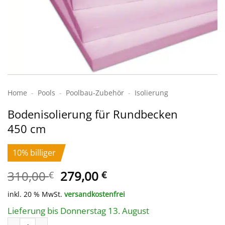
Home
-
Pools
-
Poolbau-Zubehör
-
Isolierung
Bodenisolierung für Rundbecken
450 cm
10% billiger
Ursprünglicher
Aktueller
310,00
279,00
€
€
Preis
Preis
inkl. 20 % MwSt.
versandkostenfrei
war:
ist:
310,00 €
279,00 €.
Lieferung bis Donnerstag 13. August
Bodenisolierung für Rundbecken 450 cm Menge