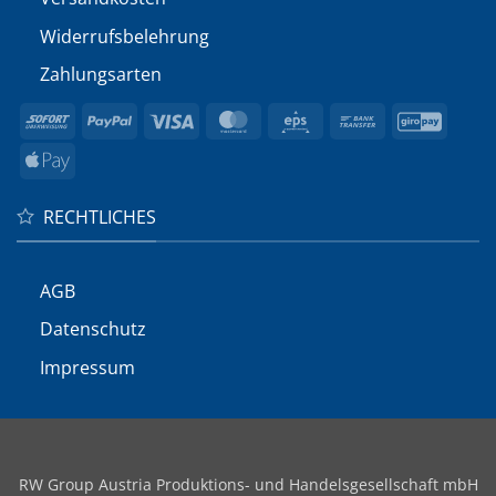
Widerrufs­belehrung
Zahlungsarten
Sofort
PayPal
Visa
MasterCard
Eps
Bank
GiroP
Transfer
Apple
Pay
RECHTLICHES
AGB
Datenschutz
Impressum
RW Group Austria Produktions- und Handelsgesellschaft mbH