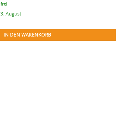
reis
frei
st:
17,50 €.
13. August
en 820 x 420 cm Menge
IN DEN WARENKORB