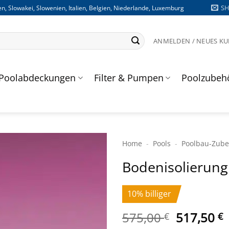
S
n, Slowakei, Slowenien, Italien, Belgien, Niederlande, Luxemburg
ANMELDEN / NEUES K
Poolabdeckungen
Filter & Pumpen
Poolzubeh
Home
-
Pools
-
Poolbau-Zub
Bodenisolierung
10% billiger
Ursprüng
A
575,00
517,50
€
€