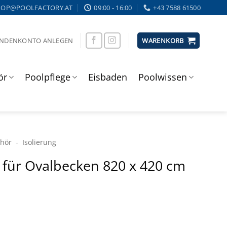
HOP@POOLFACTORY.AT
09:00 - 16:00
+43 7588 61500
UNDENKONTO ANLEGEN
WARENKORB
ör
Poolpflege
Eisbaden
Poolwissen
ehör
-
Isolierung
 für Ovalbecken 820 x 420 cm
licher
ktueller