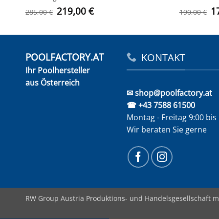
Ursprünglicher
Aktueller
U
219,00
€
1
285,00
€
190,00
€
Preis
Preis
Pr
war:
ist:
w
285,00 €
219,00 €.
1
POOLFACTORY.AT
KONTAKT
Ihr Poolhersteller
aus Österreich
✉ shop@poolfactory.at
☎ +43 7588 61500
Montag - Freitag 9:00 bis
Wir beraten Sie gerne
RW Group Austria Produktions- und Handelsgesellschaft m