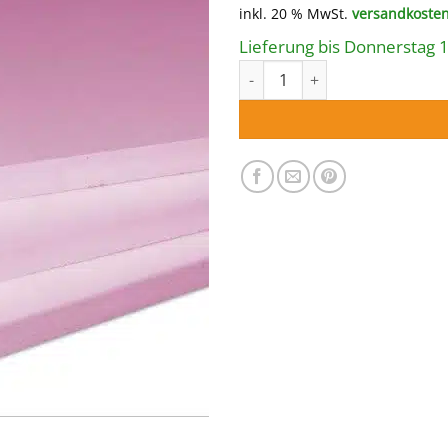
Preis
P
inkl. 20 % MwSt.
versandkosten
war:
i
575,00 €
5
Lieferung bis Donnerstag 
Bodenisolierung für Ovalbeck