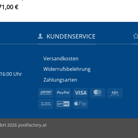
rsprünglicher
Aktueller
71,00
€
eis
Preis
ar:
ist:
90,00 €
171,00 €.
KUNDENSERVICE
Versandkosten
Widerrufs­belehrung
 16:00 Uhr
Zahlungsarten
Sofort
PayPal
Visa
MasterCard
Eps
Bank
GiroPay
Apple
Transfer
Pay
bH 2026 poolfactory.at