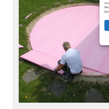
zus
Web
kön