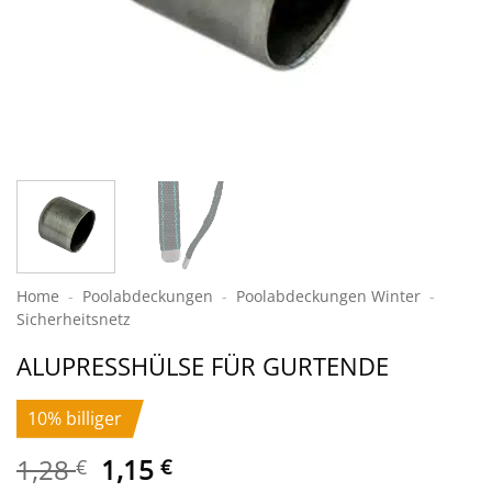
Home
-
Poolabdeckungen
-
Pool­abdeckungen Winter
-
Sicherheits­netz
ALUPRESSHÜLSE FÜR GURTENDE
10% billiger
Ursprünglicher
Aktueller
1,28
1,15
€
€