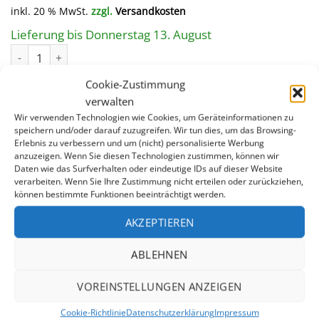
Preis
Preis
inkl. 20 % MwSt.
zzgl.
Versandkosten
war:
ist:
1,28 €
1,15 €.
Lieferung bis Donnerstag 13. August
ALUPRESSHÜLSE FÜR GURTENDE Menge
Cookie-Zustimmung
IN DEN WARENKORB
verwalten
Wir verwenden Technologien wie Cookies, um Geräteinformationen zu
speichern und/oder darauf zuzugreifen. Wir tun dies, um das Browsing-
Erlebnis zu verbessern und um (nicht) personalisierte Werbung
anzuzeigen. Wenn Sie diesen Technologien zustimmen, können wir
Daten wie das Surfverhalten oder eindeutige IDs auf dieser Website
verarbeiten. Wenn Sie Ihre Zustimmung nicht erteilen oder zurückziehen,
können bestimmte Funktionen beeinträchtigt werden.
AKZEPTIEREN
ZUSÄTZLICHE INFORMATION
ABLEHNEN
GEWICHT
0,001 kg
VOREINSTELLUNGEN ANZEIGEN
Cookie-Richtlinie
Datenschutzerklärung
Impressum