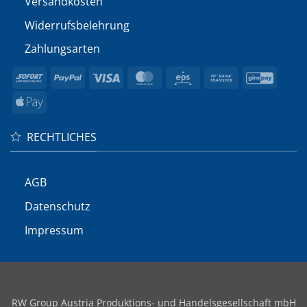
Versandkosten
Widerrufs­belehrung
Zahlungsarten
Sofort
PayPal
Visa
MasterCard
Eps
Bank
GiroP
Transfer
Apple
Pay
RECHTLICHES
AGB
Datenschutz
Impressum
RW Group Austria Produktions- und Handelsgesellschaft mbH