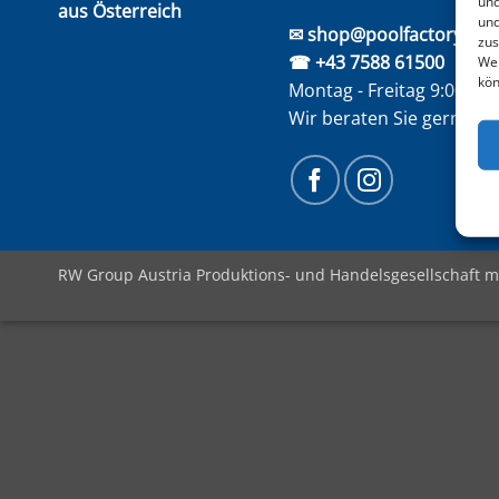
und
aus Österreich
und
✉ shop@poolfactory.at
zus
☎ +43 7588 61500
Web
kön
Montag - Freitag 9:00 bis
Wir beraten Sie gerne
RW Group Austria Produktions- und Handelsgesellschaft m