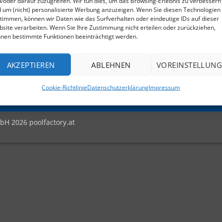
/oder darauf zuzugreifen. Wir tun dies, um das Browsing-Erlebnis zu verbessern
 um (nicht) personalisierte Werbung anzuzeigen. Wenn Sie diesen Technologien
Versandkosten
timmen, können wir Daten wie das Surfverhalten oder eindeutige IDs auf dieser
site verarbeiten. Wenn Sie Ihre Zustimmung nicht erteilen oder zurückziehen,
Widerrufs­belehrung
nen bestimmte Funktionen beeinträchtigt werden.
 16:00 Uhr
Zahlungsarten
AKZEPTIEREN
ABLEHNEN
VOREINSTELLUNG
Sofort
PayPal
Visa
MasterCard
Eps
Bank
GiroPay
Apple
Cookie-Richtlinie
Datenschutzerklärung
Impressum
Transfer
Pay
bH 2026 poolfactory.at