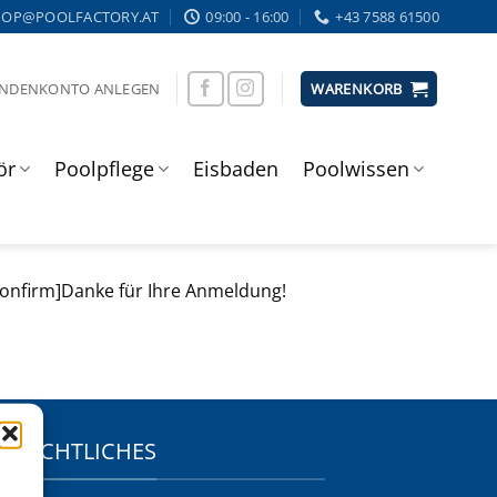
HOP@POOLFACTORY.AT
09:00 - 16:00
+43 7588 61500
UNDENKONTO ANLEGEN
WARENKORB
ör
Poolpflege
Eisbaden
Poolwissen
confirm]Danke für Ihre Anmeldung!
RECHTLICHES