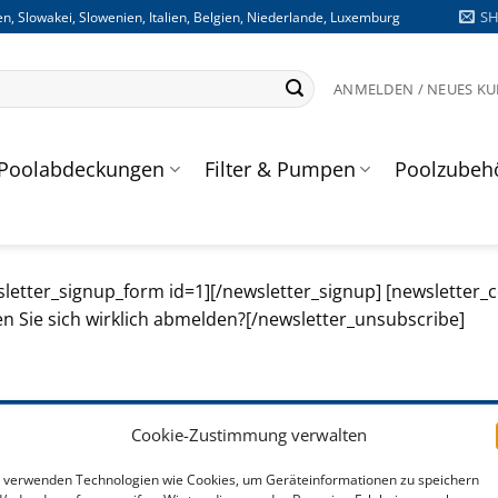
S
n, Slowakei, Slowenien, Italien, Belgien, Niederlande, Luxemburg
ANMELDEN / NEUES K
Poolabdeckungen
Filter & Pumpen
Poolzubeh
letter_signup_form id=1][/newsletter_signup] [newsletter_
n Sie sich wirklich abmelden?[/newsletter_unsubscribe]
Cookie-Zustimmung verwalten
KUNDENSERVICE
 verwenden Technologien wie Cookies, um Geräteinformationen zu speichern