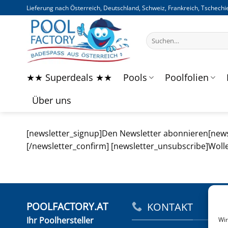
Zum
Lieferung nach Österreich, Deutschland, Schweiz, Frankreich, Tschechie
Inhalt
springen
Suchen
nach:
★★ Superdeals ★★
Pools
Poolfolien
Über uns
[newsletter_signup]Den Newsletter abonnieren[news
[/newsletter_confirm] [newsletter_unsubscribe]Wolle
POOLFACTORY.AT
KONTAKT
Ihr Poolhersteller
Wir