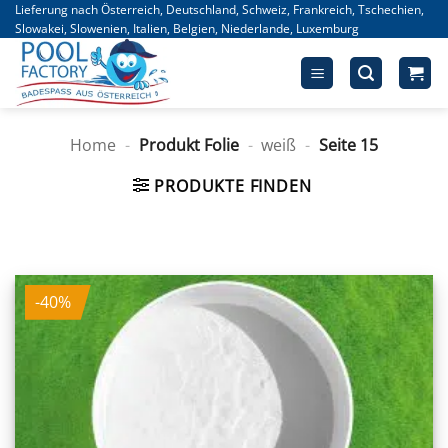
Zum
Lieferung nach Österreich, Deutschland, Schweiz, Frankreich, Tschechien,
Slowakei, Slowenien, Italien, Belgien, Niederlande, Luxemburg
Inhalt
springen
Home
-
Produkt Folie
-
weiß
-
Seite 15
PRODUKTE FINDEN
-40%