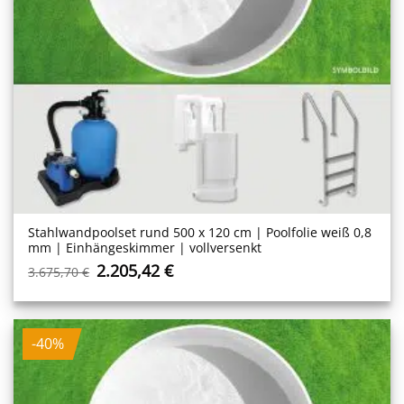
Stahlwand­poolset rund 500 x 120 cm | Poolfolie weiß 0,8
mm | Einhängeskimmer | vollversenkt
Ursprünglicher
Aktueller
2.205,42
€
3.675,70
€
Preis
Preis
war:
ist:
3.675,70 €
2.205,42 €.
-40%