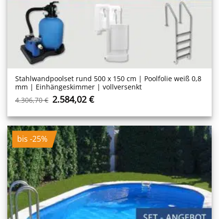
Stahlwand­poolset rund 500 x 150 cm | Poolfolie weiß 0,8
mm | Einhängeskimmer | vollversenkt
Ursprünglicher
Aktueller
2.584,02
€
4.306,70
€
Preis
Preis
war:
ist:
4.306,70 €
2.584,02 €.
bis -25%