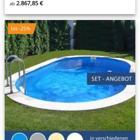
2.867,85
€
ab
bis -25%