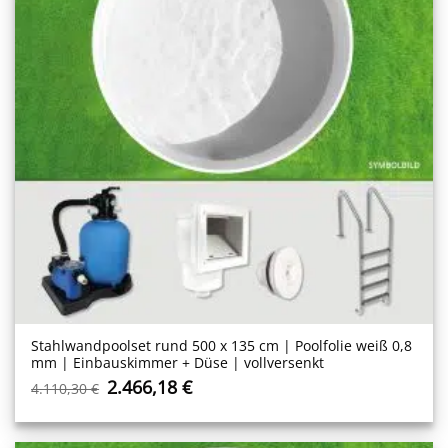
Stahlwand­poolset rund 500 x 135 cm | Poolfolie weiß 0,8
mm | Einbauskimmer + Düse | vollversenkt
Ursprünglicher
Aktueller
2.466,18
€
4.110,30
€
Preis
Preis
war:
ist:
4.110,30 €
2.466,18 €.