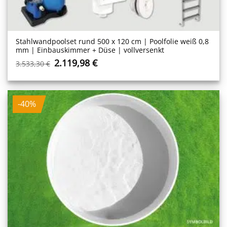
Stahlwand­poolset rund 500 x 120 cm | Poolfolie weiß 0,8
mm | Einbauskimmer + Düse | vollversenkt
Ursprünglicher
Aktueller
2.119,98
€
3.533,30
€
Preis
Preis
war:
ist:
3.533,30 €
2.119,98 €.
-40%