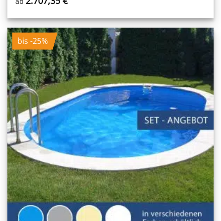
2.707,35
€
ab
bis -25%