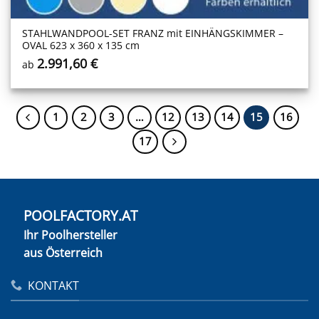
STAHLWANDPOOL-SET FRANZ mit EINHÄNGSKIMMER –
OVAL 623 x 360 x 135 cm
2.991,60
€
ab
1
2
3
…
12
13
14
15
16
17
POOLFACTORY.AT
Ihr Poolhersteller
aus Österreich
KONTAKT