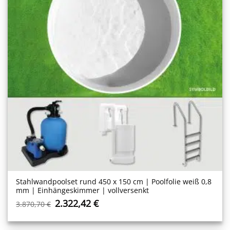
Stahlwand­poolset rund 450 x 150 cm | Poolfolie weiß 0,8
mm | Einhängeskimmer | vollversenkt
Ursprünglicher
Aktueller
2.322,42
€
3.870,70
€
Preis
Preis
war:
ist:
3.870,70 €
2.322,42 €.