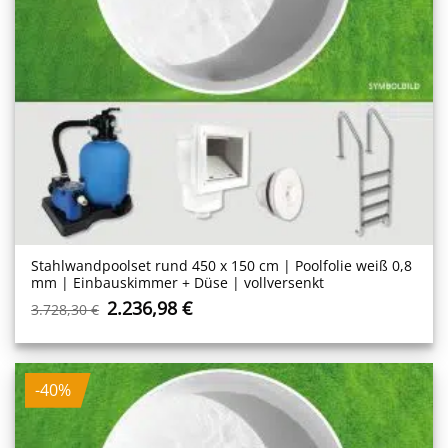
Stahlwand­poolset rund 450 x 150 cm | Poolfolie weiß 0,8
mm | Einbauskimmer + Düse | vollversenkt
Ursprünglicher
Aktueller
2.236,98
€
3.728,30
€
Preis
Preis
war:
ist:
3.728,30 €
2.236,98 €.
-40%