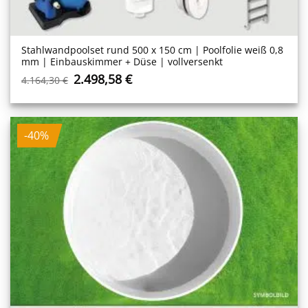
Stahlwand­poolset rund 500 x 150 cm | Poolfolie weiß 0,8
mm | Einbauskimmer + Düse | vollversenkt
Ursprünglicher
Aktueller
2.498,58
€
4.164,30
€
Preis
Preis
war:
ist:
4.164,30 €
2.498,58 €.
-40%