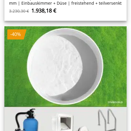
mm | Einbauskimmer + Düse | freistehend + teilversenkt
Ursprünglicher
Aktueller
1.938,18
€
3.230,30
€
Preis
Preis
war:
ist:
3.230,30 €
1.938,18 €.
-40%